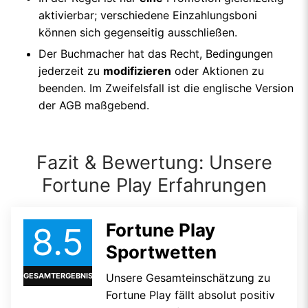
aktivierbar; verschiedene Einzahlungsboni
können sich gegenseitig ausschließen.
Der Buchmacher hat das Recht, Bedingungen
jederzeit zu
modifizieren
oder Aktionen zu
beenden. Im Zweifelsfall ist die englische Version
der AGB maßgebend.
Fazit & Bewertung: Unsere
Fortune Play Erfahrungen
Fortune Play
8.5
Sportwetten
GESAMTERGEBNIS
Unsere Gesamteinschätzung zu
Fortune Play fällt absolut positiv