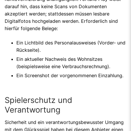
darauf hin, dass keine Scans von Dokumenten
akzeptiert werden; stattdessen müssen lesbare
Digitalfotos hochgeladen werden. Erforderlich sind
hierfür folgende Belege:
Ein Lichtbild des Personalausweises (Vorder- und
Rückseite).
Ein aktueller Nachweis des Wohnsitzes
(beispielsweise eine Verbrauchsrechnung).
Ein Screenshot der vorgenommenen Einzahlung.
Spielerschutz und
Verantwortung
Sicherheit und ein verantwortungsbewusster Umgang
mit dem Glücksspiel haben bei diesem Anbieter einen