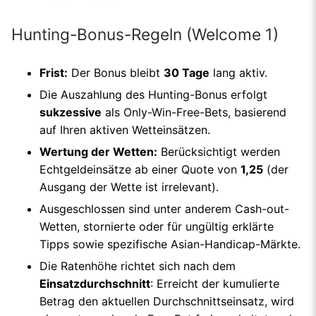
Hunting-Bonus-Regeln (Welcome 1)
Frist:
Der Bonus bleibt
30 Tage
lang aktiv.
Die Auszahlung des Hunting-Bonus erfolgt
sukzessive
als Only-Win-Free-Bets, basierend
auf Ihren aktiven Wetteinsätzen.
Wertung der Wetten:
Berücksichtigt werden
Echtgeldeinsätze ab einer Quote von
1,25
(der
Ausgang der Wette ist irrelevant).
Ausgeschlossen sind unter anderem Cash-out-
Wetten, stornierte oder für ungültig erklärte
Tipps sowie spezifische Asian-Handicap-Märkte.
Die Ratenhöhe richtet sich nach dem
Einsatzdurchschnitt
: Erreicht der kumulierte
Betrag den aktuellen Durchschnittseinsatz, wird