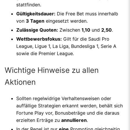
stattfinden.
Gültigkeitsdauer:
Die Free Bet muss innerhalb
von
3 Tagen
eingesetzt werden.
Zulässige Quoten:
Zwischen
1,10
und
2,50
.
Wettbewerbsfokus:
Gilt für die Saudi Pro
League, Ligue 1, La Liga, Bundesliga 1, Serie A
sowie die Premier League.
Wichtige Hinweise zu allen
Aktionen
Sollten regelwidrige Verhaltensweisen oder
auffällige Strategien erkannt werden, behält sich
Fortune Play vor, Bonusbeträge und die daraus
erzielten Erträge zu
annullieren
.
In der Regel ist nur
eine
Promotion gleichzeitig