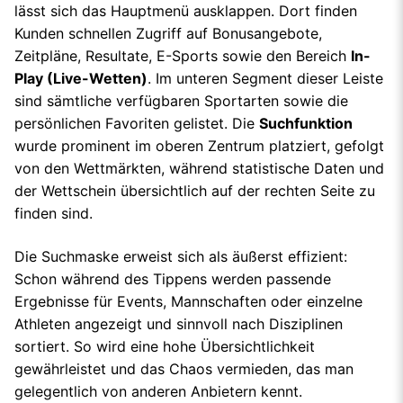
lässt sich das Hauptmenü ausklappen. Dort finden
Kunden schnellen Zugriff auf Bonusangebote,
Zeitpläne, Resultate, E-Sports sowie den Bereich
In-
Play (Live-Wetten)
. Im unteren Segment dieser Leiste
sind sämtliche verfügbaren Sportarten sowie die
persönlichen Favoriten gelistet. Die
Suchfunktion
wurde prominent im oberen Zentrum platziert, gefolgt
von den Wettmärkten, während statistische Daten und
der Wettschein übersichtlich auf der rechten Seite zu
finden sind.
Die Suchmaske erweist sich als äußerst effizient:
Schon während des Tippens werden passende
Ergebnisse für Events, Mannschaften oder einzelne
Athleten angezeigt und sinnvoll nach Disziplinen
sortiert. So wird eine hohe Übersichtlichkeit
gewährleistet und das Chaos vermieden, das man
gelegentlich von anderen Anbietern kennt.