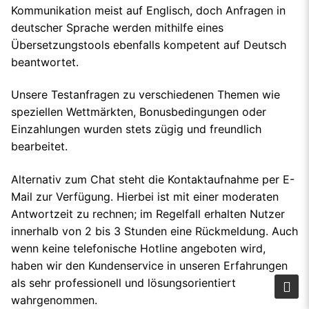
Kommunikation meist auf Englisch, doch Anfragen in
deutscher Sprache werden mithilfe eines
Übersetzungstools ebenfalls kompetent auf Deutsch
beantwortet.
Unsere Testanfragen zu verschiedenen Themen wie
speziellen Wettmärkten, Bonusbedingungen oder
Einzahlungen wurden stets zügig und freundlich
bearbeitet.
Alternativ zum Chat steht die Kontaktaufnahme per E-
Mail zur Verfügung. Hierbei ist mit einer moderaten
Antwortzeit zu rechnen; im Regelfall erhalten Nutzer
innerhalb von 2 bis 3 Stunden eine Rückmeldung. Auch
wenn keine telefonische Hotline angeboten wird,
haben wir den Kundenservice in unseren Erfahrungen
als sehr professionell und lösungsorientiert
Fortune Play - 50% bis zu 200€ Freebet
wahrgenommen.