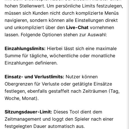
hohen Stellenwert. Um persönliche Limits festzulegen,
müssen sich Kunden nicht durch komplizierte Menüs
navigieren, sondern können alle Einstellungen direkt
und unkompliziert über den
Live-Chat
vornehmen
lassen. Folgende Optionen stehen zur Auswahl:
Einzahlungslimits:
Hierbei lässt sich eine maximale
Summe für tägliche, wöchentliche oder monatliche
Einzahlungen definieren.
Einsatz- und Verlustlimits:
Nutzer können
Obergrenzen für Verluste oder getätigte Einsätze
festlegen, ebenfalls gestaffelt nach Zeiträumen (Tag,
Woche, Monat).
Sitzungsdauer-Limit:
Dieses Tool dient dem
Zeitmanagement und loggt den Spieler nach einer
festgelegten Dauer automatisch aus.