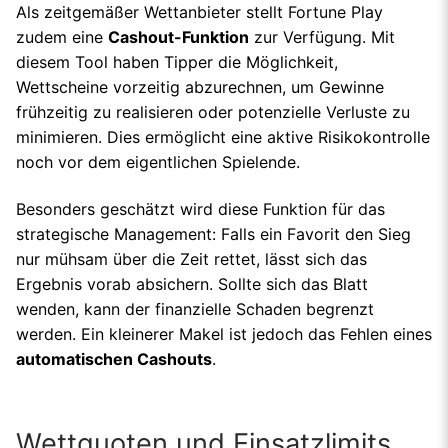
Als zeitgemäßer Wettanbieter stellt Fortune Play
zudem eine
Cashout-Funktion
zur Verfügung. Mit
diesem Tool haben Tipper die Möglichkeit,
Wettscheine vorzeitig abzurechnen, um Gewinne
frühzeitig zu realisieren oder potenzielle Verluste zu
minimieren. Dies ermöglicht eine aktive Risikokontrolle
noch vor dem eigentlichen Spielende.
Besonders geschätzt wird diese Funktion für das
strategische Management: Falls ein Favorit den Sieg
nur mühsam über die Zeit rettet, lässt sich das
Ergebnis vorab absichern. Sollte sich das Blatt
wenden, kann der finanzielle Schaden begrenzt
werden. Ein kleinerer Makel ist jedoch das Fehlen eines
automatischen Cashouts
.
Wettquoten und Einsatzlimits