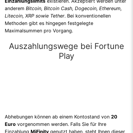
Einzahlungslimits
existieren. Akzeptiert werden unter
anderem
Bitcoin, Bitcoin Cash, Dogecoin, Ethereum,
Litecoin, XRP sowie Tether
. Bei konventionellen
Methoden gibt es hingegen festgelegte
Maximalsummen pro Vorgang.
Auszahlungswege bei Fortune
Play
Abhebungen können ab einem Kontostand von
20
Euro
vorgenommen werden. Falls Sie für Ihre
Einzahlung
MiFinity
genutzt haben, steht Ihnen dieser