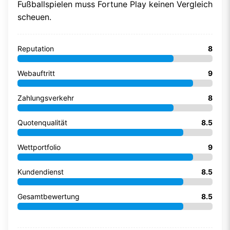
Fußballspielen muss Fortune Play keinen Vergleich
scheuen.
Reputation
8
Webauftritt
9
Zahlungsverkehr
8
Quotenqualität
8.5
Wettportfolio
9
Kundendienst
8.5
Gesamtbewertung
8.5