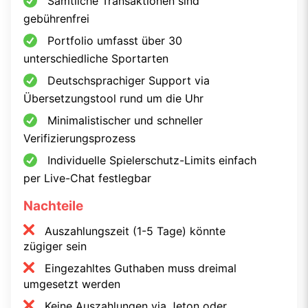
Sämtliche Transaktionen sind
gebührenfrei
Portfolio umfasst über 30
unterschiedliche Sportarten
Deutschsprachiger Support via
Übersetzungstool rund um die Uhr
Minimalistischer und schneller
Verifizierungsprozess
Individuelle Spielerschutz-Limits einfach
per Live-Chat festlegbar
Nachteile
Auszahlungszeit (1-5 Tage) könnte
zügiger sein
Eingezahltes Guthaben muss dreimal
umgesetzt werden
Keine Auszahlungen via Jeton oder