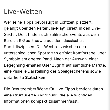
Live-Wetten
Wer seine Tipps bevorzugt in Echtzeit platziert,
gelangt über den Reiter
„In-Play“
direkt in den Live-
Sektor. Dort finden sich zahlreiche Events aus dem
Bereich E-Sport sowie aus den klassischen
Sportdisziplinen. Der Wechsel zwischen den
unterschiedlichen Sportarten erfolgt komfortabel über
Symbole am oberen Rand. Nach der Auswahl einer
Begegnung erhalten User Zugriff auf sämtliche Märkte,
eine visuelle Darstellung des Spielgeschehens sowie
detaillierte
Statistiken
.
Die Benutzeroberfläche für Live-Tipps besticht durch
eine strukturierte Anordnung, die alle wichtigen
Informationen kompakt zusammenfasst.