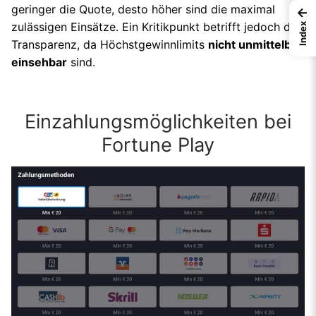
geringer die Quote, desto höher sind die maximal
←
zulässigen Einsätze. Ein Kritikpunkt betrifft jedoch die
Index
Transparenz, da Höchstgewinnlimits
nicht unmittelbar
einsehbar
sind.
Einzahlungsmöglichkeiten bei
Fortune Play