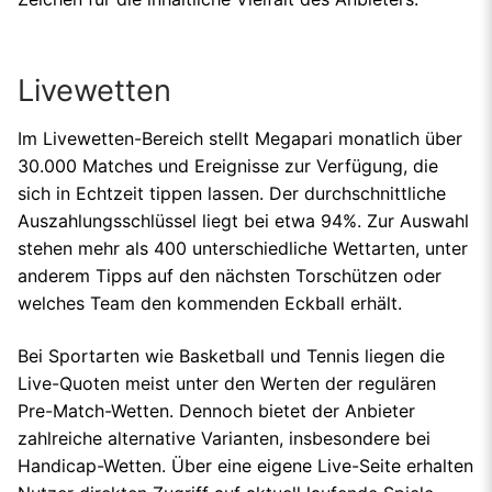
Livewetten
Im Livewetten-Bereich stellt Megapari monatlich über
30.000 Matches und Ereignisse zur Verfügung, die
sich in Echtzeit tippen lassen. Der durchschnittliche
Auszahlungsschlüssel liegt bei etwa 94%. Zur Auswahl
stehen mehr als 400 unterschiedliche Wettarten, unter
anderem Tipps auf den nächsten Torschützen oder
welches Team den kommenden Eckball erhält.
Bei Sportarten wie Basketball und Tennis liegen die
Live-Quoten meist unter den Werten der regulären
Pre-Match-Wetten. Dennoch bietet der Anbieter
zahlreiche alternative Varianten, insbesondere bei
Handicap-Wetten. Über eine eigene Live-Seite erhalten