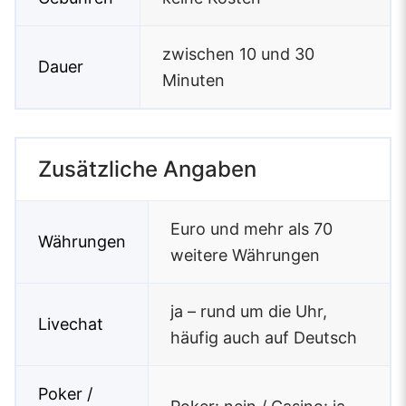
zwischen 10 und 30
Dauer
Minuten
Zusätzliche Angaben
Euro und mehr als 70
Währungen
weitere Währungen
ja – rund um die Uhr,
Livechat
häufig auch auf Deutsch
Poker /