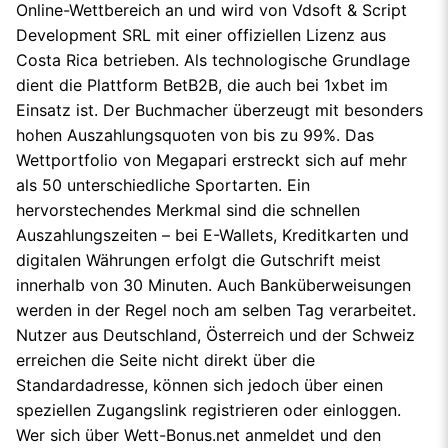
Online-Wettbereich an und wird von Vdsoft & Script
Development SRL mit einer offiziellen Lizenz aus
Costa Rica betrieben. Als technologische Grundlage
dient die Plattform BetB2B, die auch bei 1xbet im
Einsatz ist. Der Buchmacher überzeugt mit besonders
hohen Auszahlungsquoten von bis zu 99%. Das
Wettportfolio von Megapari erstreckt sich auf mehr
als 50 unterschiedliche Sportarten. Ein
hervorstechendes Merkmal sind die schnellen
Auszahlungszeiten – bei E-Wallets, Kreditkarten und
digitalen Währungen erfolgt die Gutschrift meist
innerhalb von 30 Minuten. Auch Banküberweisungen
werden in der Regel noch am selben Tag verarbeitet.
Nutzer aus Deutschland, Österreich und der Schweiz
erreichen die Seite nicht direkt über die
Standardadresse, können sich jedoch über einen
speziellen Zugangslink registrieren oder einloggen.
Wer sich über Wett-Bonus.net anmeldet und den