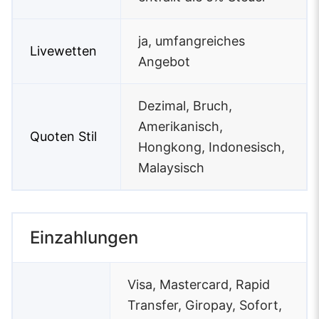
ja, umfangreiches
Livewetten
Angebot
Dezimal, Bruch,
Amerikanisch,
Quoten Stil
Hongkong, Indonesisch,
Malaysisch
Einzahlungen
Visa, Mastercard, Rapid
Transfer, Giropay, Sofort,