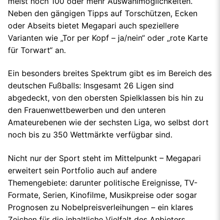
meist noch 100 oder mehr Auswahlmöglichkeiten.
Neben den gängigen Tipps auf Torschützen, Ecken
oder Abseits bietet Megapari auch speziellere
Varianten wie „Tor per Kopf – ja/nein“ oder „rote Karte
für Torwart“ an.
Ein besonders breites Spektrum gibt es im Bereich des
deutschen Fußballs: Insgesamt 26 Ligen sind
abgedeckt, von den obersten Spielklassen bis hin zu
den Frauenwettbewerben und den unteren
Amateurebenen wie der sechsten Liga, wo selbst dort
noch bis zu 350 Wettmärkte verfügbar sind.
Nicht nur der Sport steht im Mittelpunkt – Megapari
erweitert sein Portfolio auch auf andere
Themengebiete: darunter politische Ereignisse, TV-
Formate, Serien, Kinofilme, Musikpreise oder sogar
Prognosen zu Nobelpreisverleihungen – ein klares
Zeichen für die inhaltliche Vielfalt des Anbieters.