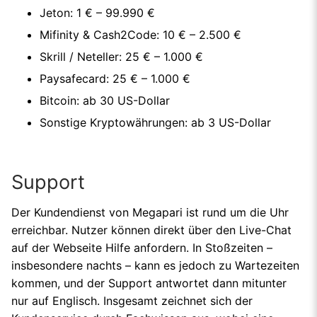
Jeton: 1 € – 99.990 €
Mifinity & Cash2Code: 10 € – 2.500 €
Skrill / Neteller: 25 € – 1.000 €
Paysafecard: 25 € – 1.000 €
Bitcoin: ab 30 US-Dollar
Sonstige Kryptowährungen: ab 3 US-Dollar
Support
Der Kundendienst von Megapari ist rund um die Uhr
erreichbar. Nutzer können direkt über den Live-Chat
auf der Webseite Hilfe anfordern. In Stoßzeiten –
insbesondere nachts – kann es jedoch zu Wartezeiten
kommen, und der Support antwortet dann mitunter
nur auf Englisch. Insgesamt zeichnet sich der