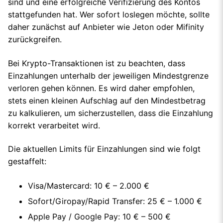
sind und eine erfolgreiche Verifizierung des Kontos
stattgefunden hat. Wer sofort loslegen möchte, sollte
daher zunächst auf Anbieter wie Jeton oder Mifinity
zurückgreifen.
Bei Krypto-Transaktionen ist zu beachten, dass
Einzahlungen unterhalb der jeweiligen Mindestgrenze
verloren gehen können. Es wird daher empfohlen,
stets einen kleinen Aufschlag auf den Mindestbetrag
zu kalkulieren, um sicherzustellen, dass die Einzahlung
korrekt verarbeitet wird.
Die aktuellen Limits für Einzahlungen sind wie folgt
gestaffelt:
Visa/Mastercard: 10 € – 2.000 €
Sofort/Giropay/Rapid Transfer: 25 € – 1.000 €
Apple Pay / Google Pay: 10 € – 500 €