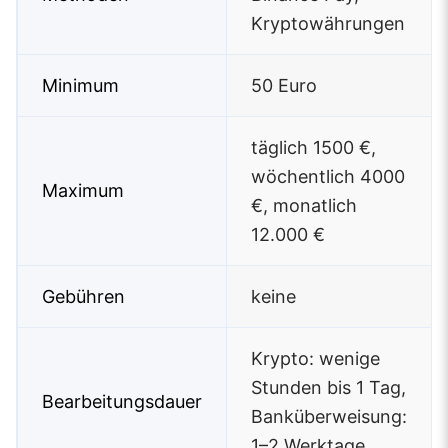
Kryptowährungen
Minimum
50 Euro
täglich 1500 €,
wöchentlich 4000
Maximum
€, monatlich
12.000 €
Gebühren
keine
Krypto: wenige
Stunden bis 1 Tag,
Bearbeitungsdauer
Banküberweisung:
1–2 Werktage