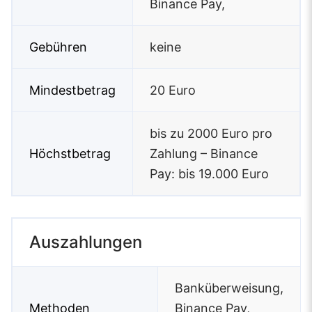
Binance Pay,
Gebühren
keine
Mindestbetrag
20 Euro
bis zu 2000 Euro pro
Höchstbetrag
Zahlung – Binance
Pay: bis 19.000 Euro
Auszahlungen
Banküberweisung,
Methoden
Binance Pay,