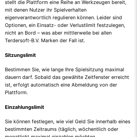
stellt die Plattform eine Reihe an Werkzeugen bereit,
mit denen Nutzer ihr Spielverhalten
eigenverantwortlich regulieren können. Leider sind
Optionen, ein Einsatz- oder Verlustlimit festzulegen,
nicht an Bord – was aber mittlerweile bei allen
Terdersoft-B.V. Marken der Fall ist.
Sitzungslimit
Bestimmen Sie, wie lange Ihre Spielsitzung maximal
dauern darf. Sobald das gewählte Zeitfenster erreicht
ist, erfolgt automatisch eine Abmeldung von der
Plattform.
Einzahlungslimit
Sie können festlegen, wie viel Geld Sie innerhalb eines
bestimmten Zeitraums (täglich, wöchentlich oder
monatlich) maximal einzahlen möchten.