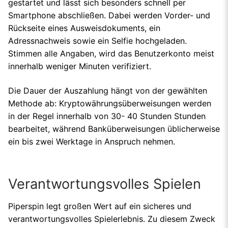
gestartet und lässt sich besonders schnell per
Smartphone abschließen. Dabei werden Vorder- und
Rückseite eines Ausweisdokuments, ein
Adressnachweis sowie ein Selfie hochgeladen.
Stimmen alle Angaben, wird das Benutzerkonto meist
innerhalb weniger Minuten verifiziert.
Die Dauer der Auszahlung hängt von der gewählten
Methode ab: Kryptowährungsüberweisungen werden
in der Regel innerhalb von 30- 40 Stunden Stunden
bearbeitet, während Banküberweisungen üblicherweise
ein bis zwei Werktage in Anspruch nehmen.
Verantwortungsvolles Spielen
Piperspin legt großen Wert auf ein sicheres und
verantwortungsvolles Spielerlebnis. Zu diesem Zweck