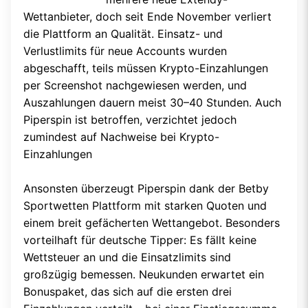
Wettanbieter, doch seit Ende November verliert
die Plattform an Qualität. Einsatz- und
Verlustlimits für neue Accounts wurden
abgeschafft, teils müssen Krypto-Einzahlungen
per Screenshot nachgewiesen werden, und
Auszahlungen dauern meist 30–40 Stunden. Auch
Piperspin ist betroffen, verzichtet jedoch
zumindest auf Nachweise bei Krypto-
Einzahlungen
Ansonsten überzeugt Piperspin dank der Betby
Sportwetten Plattform mit starken Quoten und
einem breit gefächerten Wettangebot. Besonders
vorteilhaft für deutsche Tipper: Es fällt keine
Wettsteuer an und die Einsatzlimits sind
großzügig bemessen. Neukunden erwartet ein
Bonuspaket, das sich auf die ersten drei