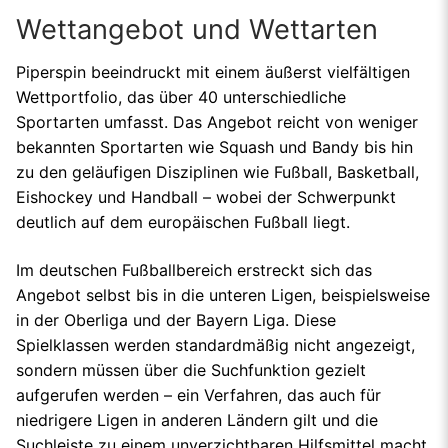
Wettangebot und Wettarten
Piperspin beeindruckt mit einem äußerst vielfältigen
Wettportfolio, das über 40 unterschiedliche
Sportarten umfasst. Das Angebot reicht von weniger
bekannten Sportarten wie Squash und Bandy bis hin
zu den geläufigen Disziplinen wie Fußball, Basketball,
Eishockey und Handball – wobei der Schwerpunkt
deutlich auf dem europäischen Fußball liegt.
Im deutschen Fußballbereich erstreckt sich das
Angebot selbst bis in die unteren Ligen, beispielsweise
in der Oberliga und der Bayern Liga. Diese
Spielklassen werden standardmäßig nicht angezeigt,
sondern müssen über die Suchfunktion gezielt
aufgerufen werden – ein Verfahren, das auch für
niedrigere Ligen in anderen Ländern gilt und die
Suchleiste zu einem unverzichtbaren Hilfsmittel macht.