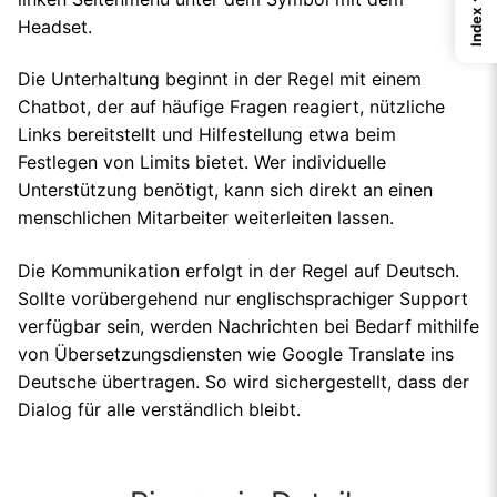
Index
Headset.
Die Unterhaltung beginnt in der Regel mit einem
Chatbot, der auf häufige Fragen reagiert, nützliche
Links bereitstellt und Hilfestellung etwa beim
Festlegen von Limits bietet. Wer individuelle
Unterstützung benötigt, kann sich direkt an einen
menschlichen Mitarbeiter weiterleiten lassen.
Die Kommunikation erfolgt in der Regel auf Deutsch.
Sollte vorübergehend nur englischsprachiger Support
verfügbar sein, werden Nachrichten bei Bedarf mithilfe
von Übersetzungsdiensten wie Google Translate ins
Deutsche übertragen. So wird sichergestellt, dass der
Dialog für alle verständlich bleibt.