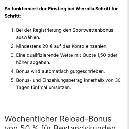
So funktioniert der Einstieg bei Winrolla Schritt für
Schritt:
Bei der Registrierung den Sportwettenbonus
auswählen.
Mindestens 20 € auf das Konto einzahlen.
Eine qualifizierende Wette mit Quote 1,50 oder
höher abgeben.
Bonus wird automatisch gutgeschrieben.
Bonus- und Einzahlungsbetrag innerhalb von 30
Tagen fünfmal umsetzen.
Wöchentlicher Reload-Bonus
von 50 % für Bestandskunden