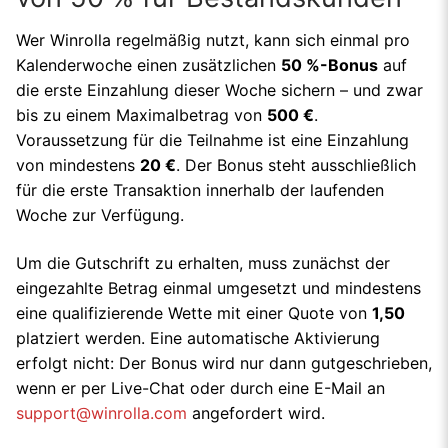
Wer Winrolla regelmäßig nutzt, kann sich einmal pro
Kalenderwoche einen zusätzlichen
50 %-Bonus
auf
die erste Einzahlung dieser Woche sichern – und zwar
bis zu einem Maximalbetrag von
500 €
.
Voraussetzung für die Teilnahme ist eine Einzahlung
von mindestens
20 €
. Der Bonus steht ausschließlich
für die erste Transaktion innerhalb der laufenden
Woche zur Verfügung.
Um die Gutschrift zu erhalten, muss zunächst der
eingezahlte Betrag einmal umgesetzt und mindestens
eine qualifizierende Wette mit einer Quote von
1,50
platziert werden. Eine automatische Aktivierung
erfolgt nicht: Der Bonus wird nur dann gutgeschrieben,
wenn er per Live-Chat oder durch eine E-Mail an
support@winrolla.com
angefordert wird.