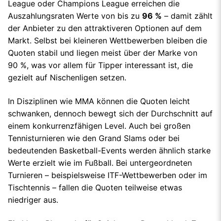
League oder Champions League erreichen die
Auszahlungsraten Werte von bis zu
96 %
– damit zählt
der Anbieter zu den attraktiveren Optionen auf dem
Markt. Selbst bei kleineren Wettbewerben bleiben die
Quoten stabil und liegen meist über der Marke von
90 %, was vor allem für Tipper interessant ist, die
gezielt auf Nischenligen setzen.
In Disziplinen wie MMA können die Quoten leicht
schwanken, dennoch bewegt sich der Durchschnitt auf
einem konkurrenzfähigen Level. Auch bei großen
Tennisturnieren wie den Grand Slams oder bei
bedeutenden Basketball-Events werden ähnlich starke
Werte erzielt wie im Fußball. Bei untergeordneten
Turnieren – beispielsweise ITF-Wettbewerben oder im
Tischtennis – fallen die Quoten teilweise etwas
niedriger aus.