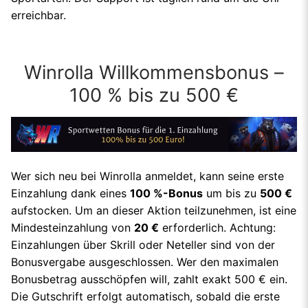
erreichbar.
Winrolla Willkommensbonus –
100 % bis zu 500 €
Wer sich neu bei Winrolla anmeldet, kann seine erste
Einzahlung dank eines
100 %-Bonus
um bis zu
500 €
aufstocken. Um an dieser Aktion teilzunehmen, ist eine
Mindesteinzahlung von
20 €
erforderlich. Achtung:
Einzahlungen über Skrill oder Neteller sind von der
Bonusvergabe ausgeschlossen. Wer den maximalen
Bonusbetrag ausschöpfen will, zahlt exakt 500 € ein.
Die Gutschrift erfolgt automatisch, sobald die erste