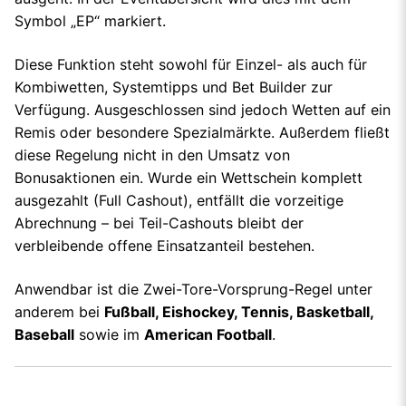
Symbol „EP“ markiert.
Diese Funktion steht sowohl für Einzel- als auch für
Kombiwetten, Systemtipps und Bet Builder zur
Verfügung. Ausgeschlossen sind jedoch Wetten auf ein
Remis oder besondere Spezialmärkte. Außerdem fließt
diese Regelung nicht in den Umsatz von
Bonusaktionen ein. Wurde ein Wettschein komplett
ausgezahlt (Full Cashout), entfällt die vorzeitige
Abrechnung – bei Teil-Cashouts bleibt der
verbleibende offene Einsatzanteil bestehen.
Anwendbar ist die Zwei-Tore-Vorsprung-Regel unter
anderem bei
Fußball, Eishockey, Tennis, Basketball,
Baseball
sowie im
American Football
.