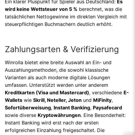
Ein klarer Pluspunkt für Spieler aus Deutschland:
Es
wird keine Wettsteuer von 5 %
berechnet, was die
tatsächlichen Nettogewinne im direkten Vergleich mit
steuerpflichtigen Buchmachern deutlich erhöht.
Zahlungsarten & Verifizierung
Winrolla bietet eine breite Auswahl an Ein- und
Auszahlungsmethoden, die sowohl klassische
Varianten als auch moderne digitale Lösungen
umfassen. Unterstützt werden unter anderem
Kreditkarten (Visa und Mastercard)
, verschiedene
E-
Wallets
wie
Skrill, Neteller, Jeton
und
MiFinity
,
Sofortüberweisung
,
Instant Banking
,
Paysafecard
sowie diverse
Kryptowährungen
. Eine Besonderheit:
Instant Banking wird erst nach der ersten
erfolgreichen Einzahlung freigeschaltet. Die