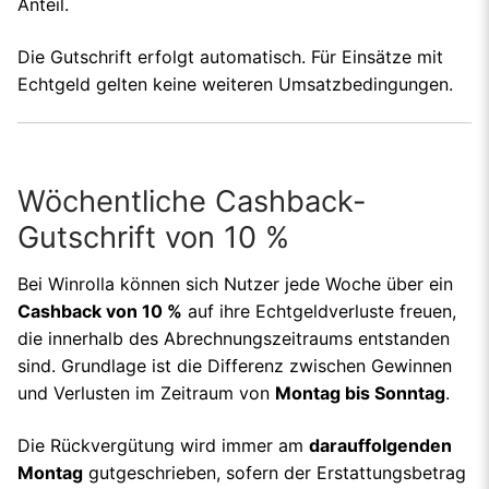
Anteil.
Die Gutschrift erfolgt automatisch. Für Einsätze mit
Echtgeld gelten keine weiteren Umsatzbedingungen.
Wöchentliche Cashback-
Gutschrift von 10 %
Bei Winrolla können sich Nutzer jede Woche über ein
Cashback von 10 %
auf ihre Echtgeldverluste freuen,
die innerhalb des Abrechnungszeitraums entstanden
sind. Grundlage ist die Differenz zwischen Gewinnen
und Verlusten im Zeitraum von
Montag bis Sonntag
.
Die Rückvergütung wird immer am
darauffolgenden
Montag
gutgeschrieben, sofern der Erstattungsbetrag