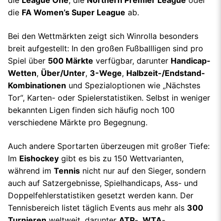
die
League One
, die
Northern Premier League
oder
die
FA Women’s Super League
ab.
Bei den Wettmärkten zeigt sich Winrolla besonders
breit aufgestellt: In den großen Fußballligen sind pro
Spiel über
500 Märkte
verfügbar, darunter
Handicap-
Wetten
,
Über/Unter
,
3-Wege
,
Halbzeit-/Endstand-
Kombinationen
und Spezialoptionen wie „Nächstes
Tor“, Karten- oder Spielerstatistiken. Selbst in weniger
bekannten Ligen finden sich häufig noch 100
verschiedene Märkte pro Begegnung.
Auch andere Sportarten überzeugen mit großer Tiefe:
Im
Eishockey
gibt es bis zu 150 Wettvarianten,
während im
Tennis
nicht nur auf den Sieger, sondern
auch auf Satzergebnisse, Spielhandicaps, Ass- und
Doppelfehlerstatistiken gesetzt werden kann. Der
Tennisbereich listet täglich Events aus mehr als
300
Turnieren
weltweit, darunter
ATP
-,
WTA
-,