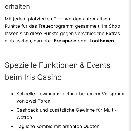
erhalten
Mit jedem platzierten Tipp werden automatisch
Punkte für das Treueprogramm gesammelt. Im Shop
lassen sich diese Punkte gegen verschiedene Extras
eintauschen, darunter
Freispiele
oder
Lootboxen
.
Spezielle Funktionen & Events
beim Iris Casino
Schnelle Gewinnauszahlung bei einem Vorsprung
von zwei Toren
Cashback und zusätzliche Gewinne für Multi-
Wetten
Tägliche Kombis mit erhöhten Quoten