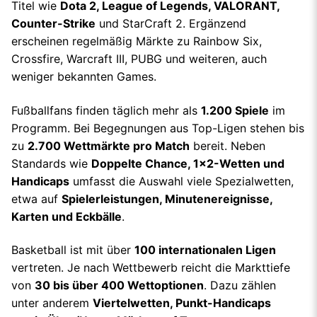
Titel wie
Dota 2, League of Legends, VALORANT,
Counter-Strike
und StarCraft 2. Ergänzend
erscheinen regelmäßig Märkte zu Rainbow Six,
Crossfire, Warcraft III, PUBG und weiteren, auch
weniger bekannten Games.
Fußballfans finden täglich mehr als
1.200 Spiele
im
Programm. Bei Begegnungen aus Top-Ligen stehen bis
zu
2.700 Wettmärkte pro Match
bereit. Neben
Standards wie
Doppelte Chance, 1×2-Wetten und
Handicaps
umfasst die Auswahl viele Spezialwetten,
etwa auf
Spielerleistungen, Minutenereignisse,
Karten und Eckbälle
.
Basketball ist mit über
100 internationalen Ligen
vertreten. Je nach Wettbewerb reicht die Markttiefe
von
30 bis über 400 Wettoptionen
. Dazu zählen
unter anderem
Viertelwetten, Punkt-Handicaps