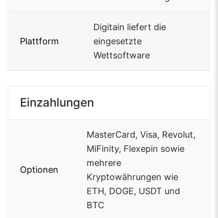
Digitain liefert die
Plattform
eingesetzte
Wettsoftware
Einzahlungen
MasterCard, Visa, Revolut,
MiFinity, Flexepin sowie
mehrere
Optionen
Kryptowährungen wie
ETH, DOGE, USDT und
BTC