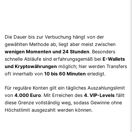
Die Dauer bis zur Verbuchung hängt von der
gewählten Methode ab, liegt aber meist zwischen
wenigen Momenten und 24 Stunden
. Besonders
schnelle Abläufe sind erfahrungsgemäß bei
E-Wallets
und Kryptowährungen
möglich; hier werden Transfers
oft innerhalb von
10 bis 60 Minuten
erledigt.
Für reguläre Konten gilt ein tägliches Auszahlungslimit
von
4.000 Euro
. Mit Erreichen des
4. VIP-Levels
fällt
diese Grenze vollständig weg, sodass Gewinne ohne
Höchstlimit ausgezahlt werden können.