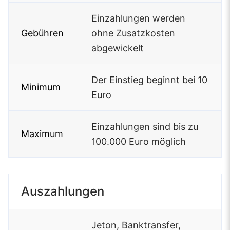
Einzahlungen werden
Gebühren
ohne Zusatzkosten
abgewickelt
Der Einstieg beginnt bei 10
Minimum
Euro
Einzahlungen sind bis zu
Maximum
100.000 Euro möglich
Auszahlungen
Jeton, Banktransfer,