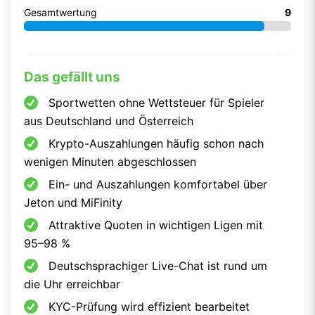
Gesamtwertung
9
Das gefällt uns
Sportwetten ohne Wettsteuer für Spieler
aus Deutschland und Österreich
Krypto-Auszahlungen häufig schon nach
wenigen Minuten abgeschlossen
Ein- und Auszahlungen komfortabel über
Jeton und MiFinity
Attraktive Quoten in wichtigen Ligen mit
95–98 %
Deutschsprachiger Live-Chat ist rund um
die Uhr erreichbar
KYC-Prüfung wird effizient bearbeitet