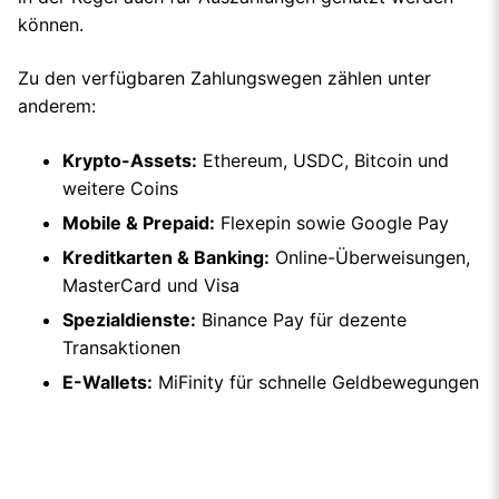
können.
Zu den verfügbaren Zahlungswegen zählen unter
anderem:
Krypto-Assets:
Ethereum, USDC, Bitcoin und
weitere Coins
Mobile & Prepaid:
Flexepin sowie Google Pay
Kreditkarten & Banking:
Online-Überweisungen,
MasterCard und Visa
Spezialdienste:
Binance Pay für dezente
Transaktionen
E-Wallets:
MiFinity für schnelle Geldbewegungen