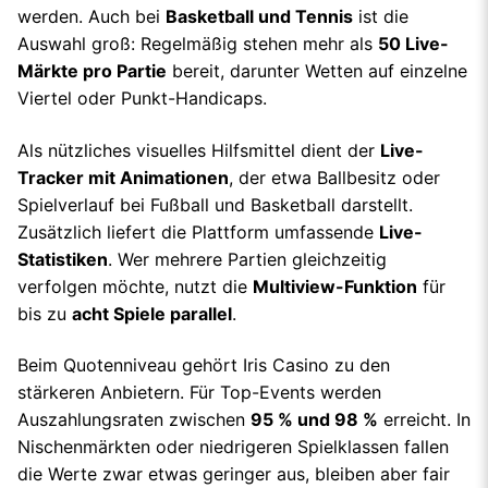
werden. Auch bei
Basketball und Tennis
ist die
Auswahl groß: Regelmäßig stehen mehr als
50 Live-
Märkte pro Partie
bereit, darunter Wetten auf einzelne
Viertel oder Punkt-Handicaps.
Als nützliches visuelles Hilfsmittel dient der
Live-
Tracker mit Animationen
, der etwa Ballbesitz oder
Spielverlauf bei Fußball und Basketball darstellt.
Zusätzlich liefert die Plattform umfassende
Live-
Statistiken
. Wer mehrere Partien gleichzeitig
verfolgen möchte, nutzt die
Multiview-Funktion
für
bis zu
acht Spiele parallel
.
Beim Quotenniveau gehört Iris Casino zu den
stärkeren Anbietern. Für Top-Events werden
Auszahlungsraten zwischen
95 % und 98 %
erreicht. In
Nischenmärkten oder niedrigeren Spielklassen fallen
die Werte zwar etwas geringer aus, bleiben aber fair