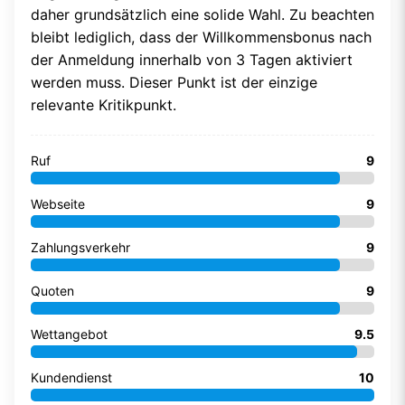
daher grundsätzlich eine solide Wahl. Zu beachten
bleibt lediglich, dass der Willkommensbonus nach
der Anmeldung innerhalb von 3 Tagen aktiviert
werden muss. Dieser Punkt ist der einzige
relevante Kritikpunkt.
Ruf
9
Webseite
9
Zahlungsverkehr
9
Quoten
9
Wettangebot
9.5
Kundendienst
10