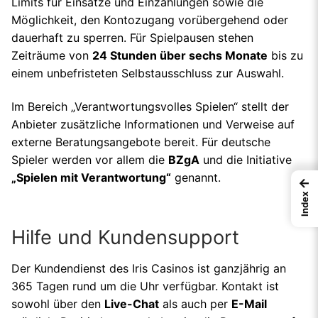
Limits für Einsätze und Einzahlungen sowie die
Möglichkeit, den Kontozugang vorübergehend oder
dauerhaft zu sperren. Für Spielpausen stehen
Zeiträume von
24 Stunden über sechs Monate
bis zu
einem unbefristeten Selbstausschluss zur Auswahl.
Im Bereich „Verantwortungsvolles Spielen“ stellt der
Anbieter zusätzliche Informationen und Verweise auf
externe Beratungsangebote bereit. Für deutsche
Spieler werden vor allem die
BZgA
und die Initiative
„Spielen mit Verantwortung“
genannt.
←
Index
Hilfe und Kundensupport
Der Kundendienst des Iris Casinos ist ganzjährig an
365 Tagen rund um die Uhr verfügbar. Kontakt ist
sowohl über den
Live-Chat
als auch per
E-Mail