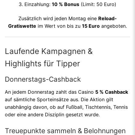
3. Einzahlung:
10 % Bonus
(Limit: 50 Euro)
Zusätzlich wird jeden Montag eine
Reload-
Gratiswette
im Wert von bis zu
15 Euro
angeboten.
Laufende Kampagnen &
Highlights für Tipper
Donnerstags-Cashback
An jedem Donnerstag zahlt das Casino
5 % Cashback
auf sämtliche Sporteinsätze aus. Die Aktion gilt
unabhängig davon, ob auf Fußball, Tischtennis, Tennis
oder eine andere Disziplin gesetzt wurde.
Treuepunkte sammeln & Belohnungen