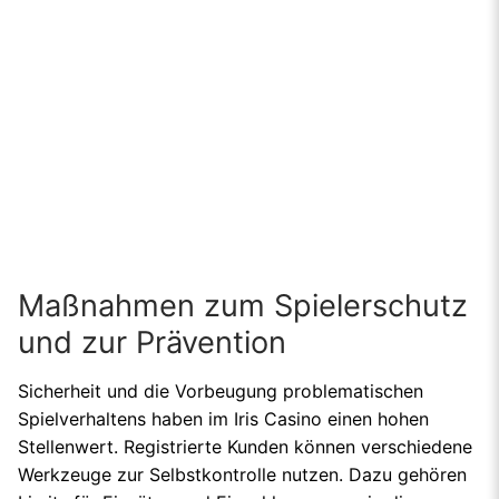
Maßnahmen zum Spielerschutz
und zur Prävention
Sicherheit und die Vorbeugung problematischen
Spielverhaltens haben im Iris Casino einen hohen
Stellenwert. Registrierte Kunden können verschiedene
Werkzeuge zur Selbstkontrolle nutzen. Dazu gehören