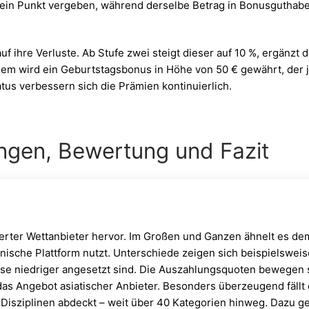
rd ein Punkt vergeben, während derselbe Betrag in Bonusguthab
uf ihre Verluste. Ab Stufe zwei steigt dieser auf 10 %, ergänzt 
em wird ein Geburtstagsbonus in Höhe von 50 € gewährt, der 
us verbessern sich die Prämien kontinuierlich.
ungen, Bewertung und Fazit
erter Wettanbieter hervor. Im Großen und Ganzen ähnelt es de
ische Plattform nutzt. Unterschiede zeigen sich beispielsweis
weise niedriger angesetzt sind. Die Auszahlungsquoten bewegen 
as Angebot asiatischer Anbieter. Besonders überzeugend fällt
n Disziplinen abdeckt – weit über 40 Kategorien hinweg. Dazu g