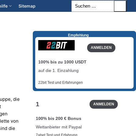
Suchen
ilfe
Sitemap
nach:
Empfehlung
ANMELDEN
100% bis zu 1000 USDT
auf die 1. Einzahlung
22bit Test und Erfahrungen
ruppe, die
1
ANMELDEN
t
ngen
100% bis 200 € Bonus
lette von
Wettanbieter mit Paypal
ind die
7abet Test und Erfahrung