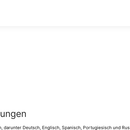
lungen
n, darunter Deutsch, Englisch, Spanisch, Portugiesisch und Rus