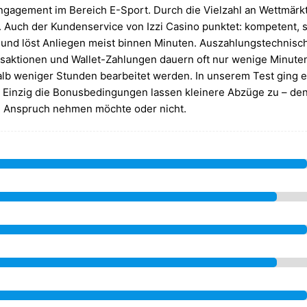
ngagement im Bereich E-Sport. Durch die Vielzahl an Wettmärk
Auch der Kundenservice von Izzi Casino punktet: kompetent, s
ar und löst Anliegen meist binnen Minuten. Auszahlungstechnisc
nsaktionen und Wallet-Zahlungen dauern oft nur wenige Minute
b weniger Stunden bearbeitet werden. In unserem Test ging e
 Einzig die Bonusbedingungen lassen kleinere Abzüge zu – de
in Anspruch nehmen möchte oder nicht.