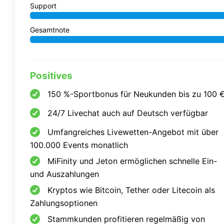
Support
Gesamtnote
Positives
150 %-Sportbonus für Neukunden bis zu 100 
24/7 Livechat auch auf Deutsch verfügbar
Umfangreiches Livewetten-Angebot mit über
100.000 Events monatlich
MiFinity und Jeton ermöglichen schnelle Ein-
und Auszahlungen
Kryptos wie Bitcoin, Tether oder Litecoin als
Zahlungsoptionen
Stammkunden profitieren regelmäßig von