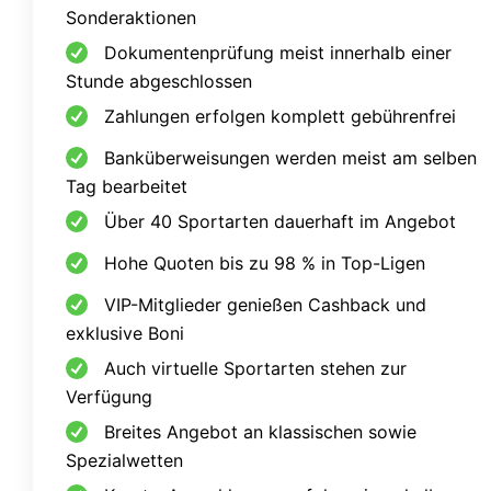
Sonderaktionen
Dokumentenprüfung meist innerhalb einer
Stunde abgeschlossen
Zahlungen erfolgen komplett gebührenfrei
Banküberweisungen werden meist am selben
Tag bearbeitet
Über 40 Sportarten dauerhaft im Angebot
Hohe Quoten bis zu 98 % in Top-Ligen
VIP-Mitglieder genießen Cashback und
exklusive Boni
Auch virtuelle Sportarten stehen zur
Verfügung
Breites Angebot an klassischen sowie
Spezialwetten