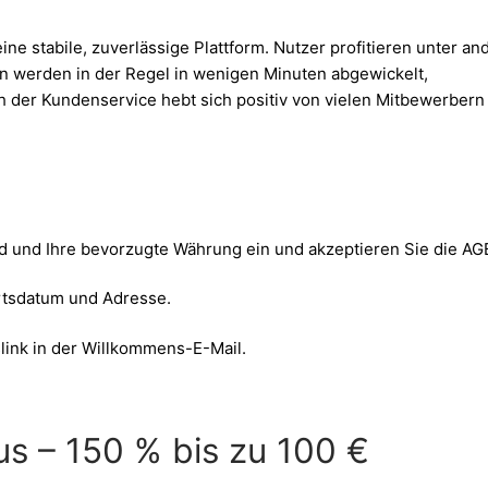
ine stabile, zuverlässige Plattform. Nutzer profitieren unter a
n werden in der Regel in wenigen Minuten abgewickelt,
der Kundenservice hebt sich positiv von vielen Mitbewerbern 
nd und Ihre bevorzugte Währung ein und akzeptieren Sie die AG
rtsdatum und Adresse.
link in der Willkommens-E-Mail.
us – 150 % bis zu 100 €