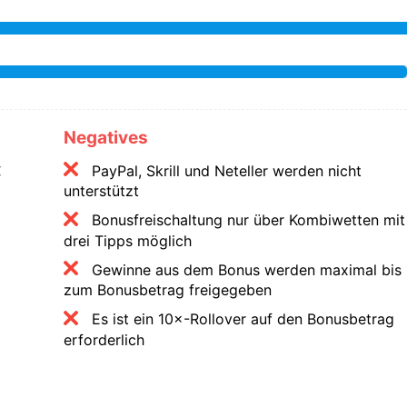
Negatives
€
PayPal, Skrill und Neteller werden nicht
unterstützt
Bonusfreischaltung nur über Kombiwetten mit
drei Tipps möglich
Gewinne aus dem Bonus werden maximal bis
zum Bonusbetrag freigegeben
Es ist ein 10×-Rollover auf den Bonusbetrag
erforderlich