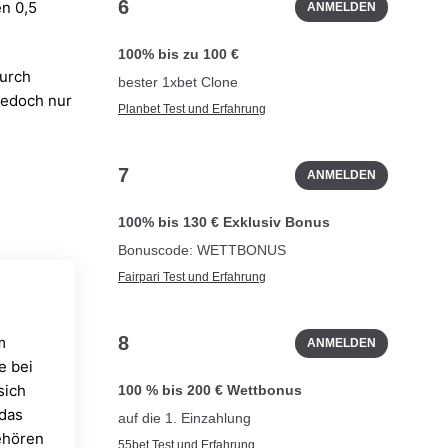
6
en 0,5
ANMELDEN
100% bis zu 100 €
durch
bester 1xbet Clone
jedoch nur
Planbet Test und Erfahrung
7
ANMELDEN
100% bis 130 € Exklusiv Bonus
Bonuscode: WETTBONUS
Fairpari Test und Erfahrung
8
m
ANMELDEN
e bei
sich
100 % bis 200 € Wettbonus
 das
auf die 1. Einzahlung
ehören
55bet Test und Erfahrung