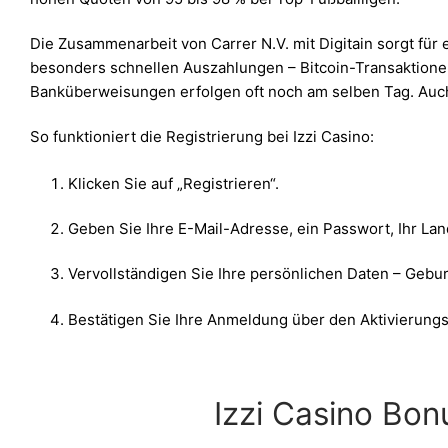
Die Zusammenarbeit von Carrer N.V. mit Digitain sorgt für e
besonders schnellen Auszahlungen – Bitcoin-Transaktione
Banküberweisungen erfolgen oft noch am selben Tag. Auch 
So funktioniert die Registrierung bei Izzi Casino:
Klicken Sie auf „Registrieren“.
Geben Sie Ihre E-Mail-Adresse, ein Passwort, Ihr La
Vervollständigen Sie Ihre persönlichen Daten – Gebu
Bestätigen Sie Ihre Anmeldung über den Aktivierungs
Izzi Casino Bon